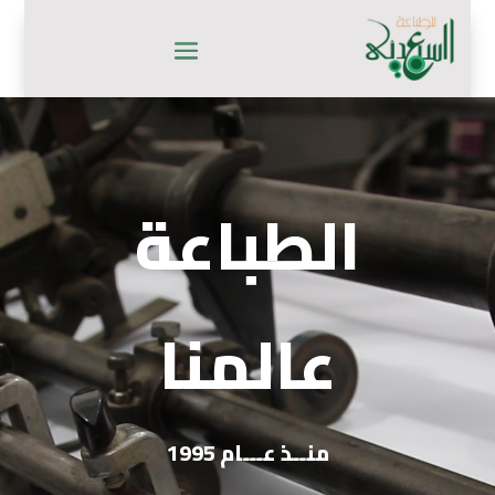
شغل
لفيديو
الطباعة
عالمنا
منــذ عـــام 1995